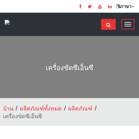
ภาษา
ส
ลั
บ
ก
า
ร
เครื่องขัดซีเอ็นซี
นํ
า
ท
า
ง
บ้าน
ผลิตภัณฑ์ทั้งหมด
ผลิตภัณฑ์
เครื่องขัดซีเอ็นซี