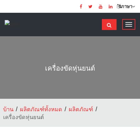
ภาษา
ส
ลั
บ
ก
า
ร
เครื่องขัดหุ่นยนต์
นํ
า
ท
า
ง
บ้าน
ผลิตภัณฑ์ทั้งหมด
ผลิตภัณฑ์
เครื่องขัดหุ่นยนต์